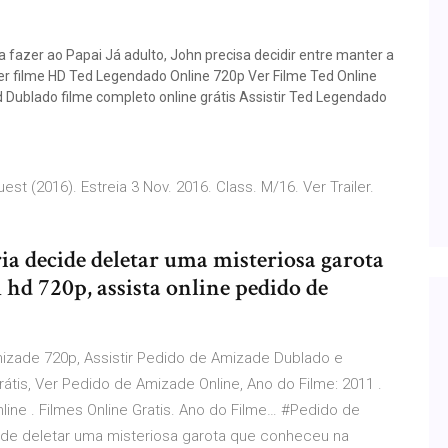
fazer ao Papai Já adulto, John precisa decidir entre manter a
Ver filme HD Ted Legendado Online 720p Ver Filme Ted Online
d Dublado filme completo online grátis Assistir Ted Legendado
t (2016). Estreia 3 Nov. 2016. Class. M/16. Ver Trailer.
a decide deletar uma misteriosa garota
 hd 720p, assista online pedido de
izade 720p, Assistir Pedido de Amizade Dublado e
átis, Ver Pedido de Amizade Online, Ano do Filme: 2011 .
ine . Filmes Online Gratis. Ano do Filme… #Pedido de
ide deletar uma misteriosa garota que conheceu na