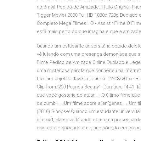
no Brasil: Pedido de Amizade. Título Original: Fri
Tigger Movie) 2000 Full HD 1080p,720p Dublado e
Completo Mega Filmes HD - Assistir Filme O Film
está mais perto do que imagina e que a amizade 
Quando um estudante universitária decide deleta
vê lutando com uma presença demoníaca que só te
Filme Pedido de Amizade Online Dublado e Legen
uma misteriosa garota que conheceu na interne
tem um objetivo: fazê-la ficar só. 12/03/2016 · He
Clip from '200 Pounds Beauty' - Duration: 14:41
que você gostaria de atuar → O último filme que
de zumbi → Um filme sobre alienígenas → Um f
(2016) Sinopse: Quando um estudante universitá
internet, ela se vê lutando com uma presença de
isso está colocando um plano sórdido em práti