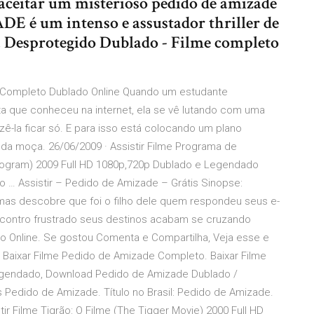
 aceitar um misterioso pedido de amizade
 é um intenso e assustador thriller de
a Desprotegido Dublado - Filme completo
 Completo Dublado Online Quando um estudante
ota que conheceu na internet, ela se vê lutando com uma
-la ficar só. E para isso está colocando um plano
da moça. 26/06/2009 · Assistir Filme Programa de
Program) 2009 Full HD 1080p,720p Dublado e Legendado
to … Assistir – Pedido de Amizade – Grátis Sinopse:
as descobre que foi o filho dele quem respondeu seus e-
ncontro frustrado seus destinos acabam se cruzando
o Online. Se gostou Comenta e Compartilha, Veja esse e
Baixar Filme Pedido de Amizade Completo. Baixar Filme
Legendado, Download Pedido de Amizade Dublado /
 Pedido de Amizade. Título no Brasil: Pedido de Amizade.
stir Filme Tigrão: O Filme (The Tigger Movie) 2000 Full HD