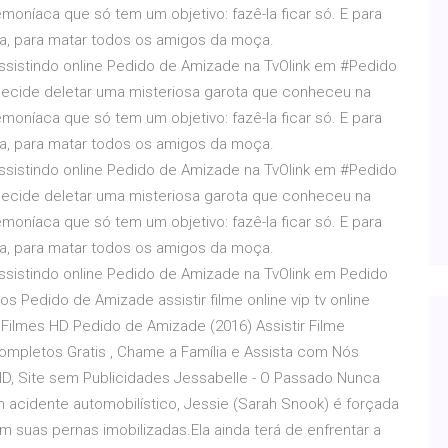
moníaca que só tem um objetivo: fazê-la ficar só. E para
ca, para matar todos os amigos da moça.
stindo online Pedido de Amizade na TvOlink em #Pedido
decide deletar uma misteriosa garota que conheceu na
moníaca que só tem um objetivo: fazê-la ficar só. E para
ca, para matar todos os amigos da moça.
stindo online Pedido de Amizade na TvOlink em #Pedido
decide deletar uma misteriosa garota que conheceu na
moníaca que só tem um objetivo: fazê-la ficar só. E para
ca, para matar todos os amigos da moça.
stindo online Pedido de Amizade na TvOlink em Pedido
s Pedido de Amizade assistir filme online vip tv online
ir Filmes HD Pedido de Amizade (2016) Assistir Filme
 Completos Gratis , Chame a Família e Assista com Nós
HD, Site sem Publicidades Jessabelle - O Passado Nunca
 acidente automobilístico, Jessie (Sarah Snook) é forçada
om suas pernas imobilizadas.Ela ainda terá de enfrentar a