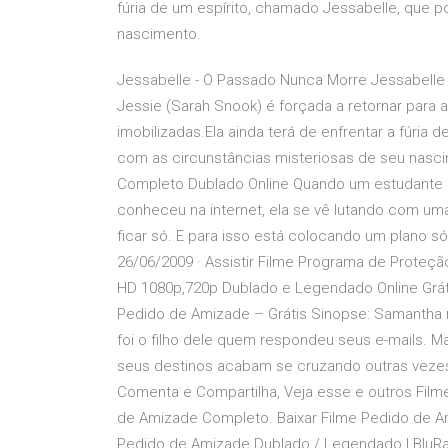
fúria de um espírito, chamado Jessabelle, que p
nascimento.
Jessabelle - O Passado Nunca Morre Jessabelle 
Jessie (Sarah Snook) é forçada a retornar para 
imobilizadas.Ela ainda terá de enfrentar a fúria
com as circunstâncias misteriosas de seu nasc
Completo Dublado Online Quando um estudante un
conheceu na internet, ela se vê lutando com um
ficar só. E para isso está colocando um plano s
26/06/2009 · Assistir Filme Programa de Proteçã
HD 1080p,720p Dublado e Legendado Online Grátis
Pedido de Amizade – Grátis Sinopse: Samantha
foi o filho dele quem respondeu seus e-mails. 
seus destinos acabam se cruzando outras vezes
Comenta e Compartilha, Veja esse e outros Film
de Amizade Completo. Baixar Filme Pedido de A
Pedido de Amizade Dublado / Legendado | BluRa