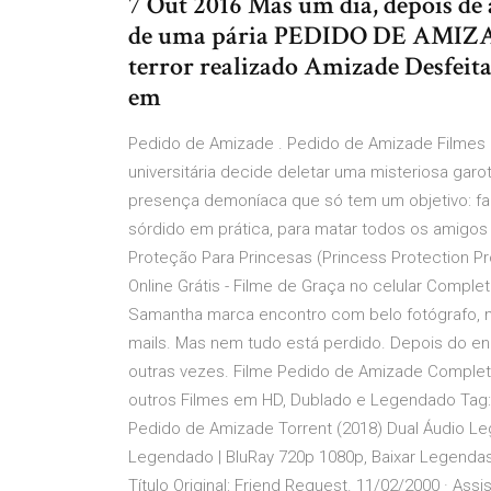
7 Out 2016 Mas um dia, depois de
de uma pária PEDIDO DE AMIZADE
terror realizado Amizade Desfeit
em
Pedido de Amizade . Pedido de Amizade Filmes
universitária decide deletar uma misteriosa gar
presença demoníaca que só tem um objetivo: fazê
sórdido em prática, para matar todos os amigos 
Proteção Para Princesas (Princess Protection 
Online Grátis - Filme de Graça no celular Comple
Samantha marca encontro com belo fotógrafo, m
mails. Mas nem tudo está perdido. Depois do e
outras vezes. Filme Pedido de Amizade Complet
outros Filmes em HD, Dublado e Legendado Tag: 
Pedido de Amizade Torrent (2018) Dual Áudio 
Legendado | BluRay 720p 1080p, Baixar Legendas
Título Original: Friend Request. 11/02/2000 · Assi