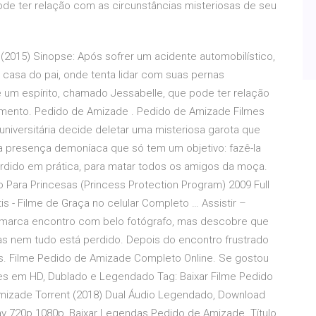
ode ter relação com as circunstâncias misteriosas de seu
(2015) Sinopse: Após sofrer um acidente automobilístico,
a casa do pai, onde tenta lidar com suas pernas
 de um espírito, chamado Jessabelle, que pode ter relação
imento. Pedido de Amizade . Pedido de Amizade Filmes
iversitária decide deletar uma misteriosa garota que
a presença demoníaca que só tem um objetivo: fazê-la
órdido em prática, para matar todos os amigos da moça.
o Para Princesas (Princess Protection Program) 2009 Full
 - Filme de Graça no celular Completo … Assistir –
 marca encontro com belo fotógrafo, mas descobre que
Mas nem tudo está perdido. Depois do encontro frustrado
. Filme Pedido de Amizade Completo Online. Se gostou
es em HD, Dublado e Legendado Tag: Baixar Filme Pedido
mizade Torrent (2018) Dual Áudio Legendado, Download
y 720p 1080p, Baixar Legendas Pedido de Amizade. Título