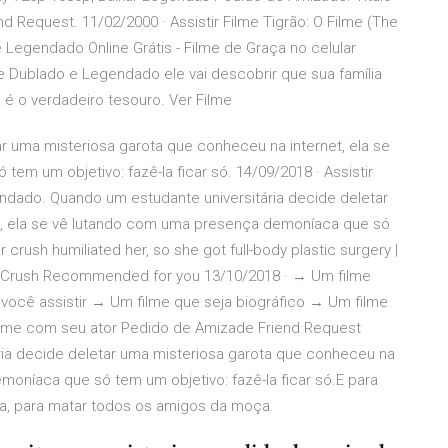
end Request. 11/02/2000 · Assistir Filme Tigrão: O Filme (The
 Legendado Online Grátis - Filme de Graça no celular
e Dublado e Legendado ele vai descobrir que sua família
é o verdadeiro tesouro. Ver Filme
r uma misteriosa garota que conheceu na internet, ela se
m um objetivo: fazê-la ficar só. 14/09/2018 · Assistir
dado. Quando um estudante universitária decide deletar
t, ela se vê lutando com uma presença demoníaca que só
r crush humiliated her, so she got full-body plastic surgery |
. K-Crush Recommended for you 13/10/2018 · → Um filme
 você assistir → Um filme que seja biográfico → Um filme
ilme com seu ator Pedido de Amizade Friend Request
ria decide deletar uma misteriosa garota que conheceu na
moníaca que só tem um objetivo: fazê-la ficar só.E para
ca, para matar todos os amigos da moça.