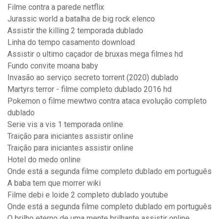
Filme contra a parede netflix
Jurassic world a batalha de big rock elenco
Assistir the killing 2 temporada dublado
Linha do tempo casamento download
Assistir o ultimo caçador de bruxas mega filmes hd
Fundo convite moana baby
Invasão ao serviço secreto torrent (2020) dublado
Martyrs terror - filme completo dublado 2016 hd
Pokemon o filme mewtwo contra ataca evolução completo
dublado
Serie vis a vis 1 temporada online
Traição para iniciantes assistir online
Traição para iniciantes assistir online
Hotel do medo online
Onde está a segunda filme completo dublado em português
A baba tem que morrer wiki
Filme debi e loide 2 completo dublado youtube
Onde está a segunda filme completo dublado em português
O brilho eterno de uma mente brilhante assistir online