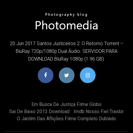
20 Jun 2017 Santos Justiceiros 2: O Retorno Torrent –
BluRay 720p/1080p Dual Áudio. SERVIDOR PARA
DOWNLOAD BluRay 1080p (1.96 GB).
Em Busca De Justiça Filme Globo
Sai De Baixo 2013 Download
Imdb Nosso Fiel Traidor
O Jardim Das Aflições Filme Completo Dublado