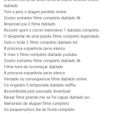
dublado
Tom e jerry o dragon perdido online
Doutor estranho filme completo dublado 4k
American pie 2 filme dublado
Assistir spirit o corcel indomavel 1 dublado completo
O despertar de uma paixão filme completo legendado
Debi e loide 2 filme completo dublado hd
A princesa espanhola serie elenco
X-men 3 filme completo dublado youtube
Doutor estranho filme completo dublado 4k
Filme hora de recomeçar dublado
A princesa espanhola serie elenco
Verdade ou consequencia filme dublado online
Os originals 5 temporada dublado netflix
Assombrada pelo passado download
Baixar filme prenda-me se for capaz dublado avi
Namorado de aluguel filme completo
Os pequerruchos dia de festa completo