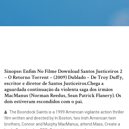
Sinopse: Enfim No Filme Download Santos Justiceiros 2
– O Retorno Torrent – (2009) Dublado – De Troy Duffy,
escritor e diretor de Santos Justiceiros.Chega a
aguardada continuação da violenta saga dos irmãos
MacManus (Norman Reedus, Sean Patrick Flanery). Os
dois estiveram escondidos com o pai.
The Boondock Saints is a 1999 American vigilante action thriller
film written and directed by In Boston, two Irish American twin
brothers, Connor and Murphy MacManus, attend Mass, Create a