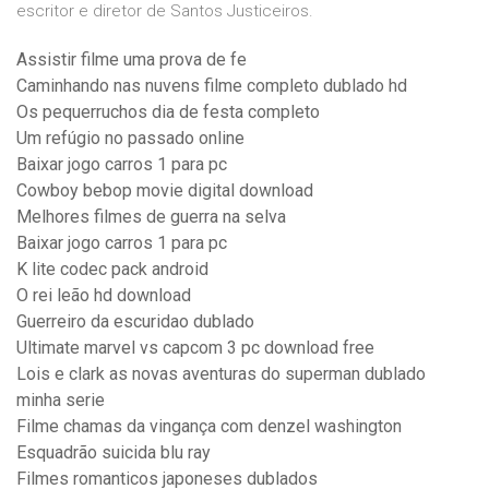
escritor e diretor de Santos Justiceiros.
Assistir filme uma prova de fe
Caminhando nas nuvens filme completo dublado hd
Os pequerruchos dia de festa completo
Um refúgio no passado online
Baixar jogo carros 1 para pc
Cowboy bebop movie digital download
Melhores filmes de guerra na selva
Baixar jogo carros 1 para pc
K lite codec pack android
O rei leão hd download
Guerreiro da escuridao dublado
Ultimate marvel vs capcom 3 pc download free
Lois e clark as novas aventuras do superman dublado
minha serie
Filme chamas da vingança com denzel washington
Esquadrão suicida blu ray
Filmes romanticos japoneses dublados