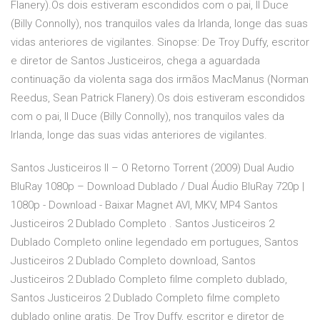
Flanery).Os dois estiveram escondidos com o pai, II Duce
(Billy Connolly), nos tranquilos vales da Irlanda, longe das suas
vidas anteriores de vigilantes. Sinopse: De Troy Duffy, escritor
e diretor de Santos Justiceiros, chega a aguardada
continuação da violenta saga dos irmãos MacManus (Norman
Reedus, Sean Patrick Flanery).Os dois estiveram escondidos
com o pai, II Duce (Billy Connolly), nos tranquilos vales da
Irlanda, longe das suas vidas anteriores de vigilantes.
Santos Justiceiros II – O Retorno Torrent (2009) Dual Audio
BluRay 1080p – Download Dublado / Dual Áudio BluRay 720p |
1080p - Download - Baixar Magnet AVI, MKV, MP4 Santos
Justiceiros 2 Dublado Completo . Santos Justiceiros 2
Dublado Completo online legendado em portugues, Santos
Justiceiros 2 Dublado Completo download, Santos
Justiceiros 2 Dublado Completo filme completo dublado,
Santos Justiceiros 2 Dublado Completo filme completo
dublado online gratis. De Troy Duffy, escritor e diretor de