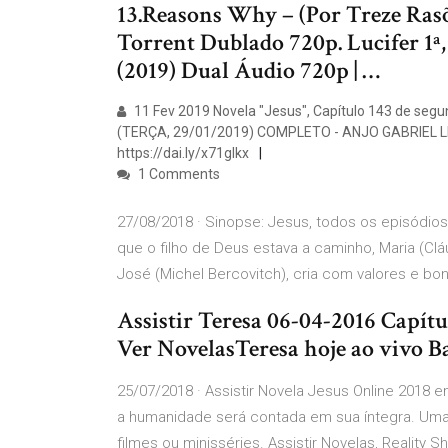
13.Reasons Why – (Por Treze Rasõ
Torrent Dublado 720p. Lucifer 1ª
(2019) Dual Áudio 720p | …
11 Fev 2019 Novela "Jesus", Capítulo 143 de seg
(TERÇA, 29/01/2019) COMPLETO - ANJO GABRIEL L
https://dai.ly/x71glkx
1 Comments
27/08/2018 · Sinopse: Jesus, todos os episódio
que o filho de Deus estava a caminho, Maria (Clá
José (Michel Bercovitch), cria com valores e bo
Assistir Teresa 06-04-2016 Capít
Ver NovelasTeresa hoje ao vivo
25/07/2018 · Assistir Novela Jesus Online 2018 
a humanidade será contada em sua íntegra. Uma 
filmes ou minisséries. Assistir Novelas, Reality