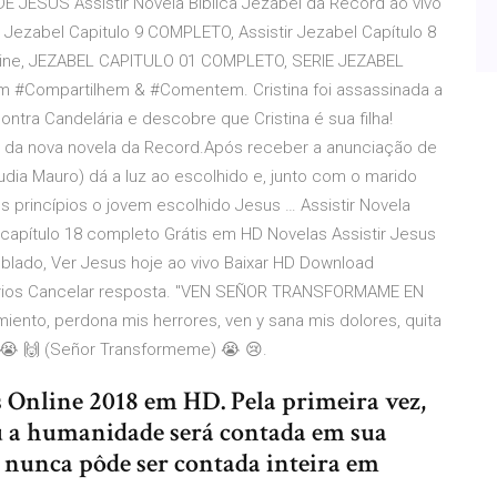
JESUS Assistir Novela Bíblica Jezabel da Record ao vivo
ir Jezabel Capitulo 9 COMPLETO, Assistir Jezabel Capítulo 8
Online, JEZABEL CAPITULO 01 COMPLETO, SERIE JEZABEL
m #Compartilhem & #Comentem. Cristina foi assassinada a
ntra Candelária e descobre que Cristina é sua filha!
s da nova novela da Record.Após receber a anunciação de
udia Mauro) dá a luz ao escolhido e, junto com o marido
s princípios o jovem escolhido Jesus … Assistir Novela
r capítulo 18 completo Grátis em HD Novelas Assistir Jesus
ublado, Ver Jesus hoje ao vivo Baixar HD Download
ários Cancelar resposta. "VEN SEÑOR TRANSFORMAME EN
nto, perdona mis herrores, ven y sana mis dolores, quita
😭 🙌 (Señor Transformeme) 😭 😢.
s Online 2018 em HD. Pela primeira vez,
 a humanidade será contada em sua
e nunca pôde ser contada inteira em