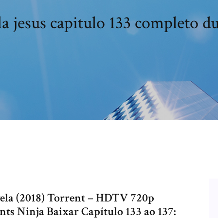
a jesus capitulo 133 completo d
vela (2018) Torrent – HDTV 720p
s Ninja Baixar Capítulo 133 ao 137: