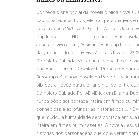
Conheça o site oficial da novela bíblica Novela
capítulos, vídeos, fotos, elenco, personagens e 
novela Jesus 28/01/2019 grátis, Assistir Jesus 
Capítulos, Jesus HD, Jesus elenco, Jesus novela,
Jesus ao vivo agora, Assistir Jesus capítulo de h
dailymotion, globo play, viva Assistir Jezabel 23-
Completo Dublado, Ver JesusJezabel hoje ao vi
Nacional – Torrent Download. “Prepare-se para o 
“Apocalipse”, a nova novela da Record TV. A trama
bíblicos e ficção para alertar o mundo, entre ou
Completo Dublado Por ADMErick em Drama, Dubla
nunca pôde ser contada inteira em filmes ou mi
conhecidas e aprofundar as histórias dos … NOV
que mudou a humanidade será contada em sua ín
inteira em filmes ou minisséries. A novela Jesu
histórias dos personagens que conviveram com Ele