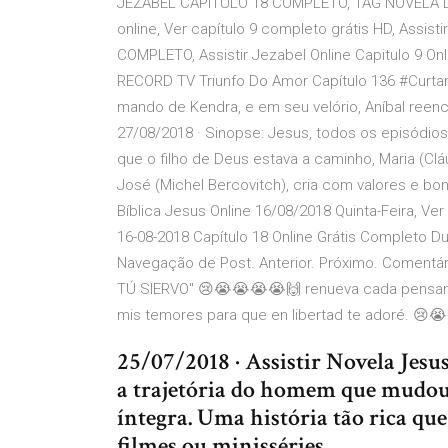
JEZABEL CAPITULO 18 COMPLETO, TAG NOVELA DE 
online, Ver capítulo 9 completo grátis HD, Assist
COMPLETO, Assistir Jezabel Online Capitulo 9 
RECORD TV Triunfo Do Amor Capítulo 136 #Curta
mando de Kendra, e em seu velório, Aníbal reenco
27/08/2018 · Sinopse: Jesus, todos os episódio
que o filho de Deus estava a caminho, Maria (Clá
José (Michel Bercovitch), cria com valores e bon
Bíblica Jesus Online 16/08/2018 Quinta-Feira, Ve
16-08-2018 Capítulo 18 Online Grátis Completo D
Navegação de Post. Anterior. Próximo. Coment
TÚ SIERVO" 😢😭😭😭😭🙌 renueva cada pensamie
mis temores para que en libertad te adoré. 😢
25/07/2018 · Assistir Novela Jesu
a trajetória do homem que mudou
íntegra. Uma história tão rica qu
filmes ou minisséries.