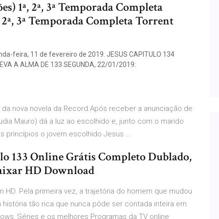
es) 1ª, 2ª, 3ª Temporada Completa
, 2ª, 3ª Temporada Completa Torrent
unda-feira, 11 de fevereiro de 2019. JESUS CAPITULO 134
EVA A ALMA DE 133 SEGUNDA, 22/01/2019:
s da nova novela da Record.Após receber a anunciação de
udia Mauro) dá a luz ao escolhido e, junto com o marido
ns princípios o jovem escolhido Jesus …
ulo 133 Online Grátis Completo Dublado,
 Baixar HD Download
em HD. Pela primeira vez, a trajetória do homem que mudou
história tão rica que nunca pôde ser contada inteira em
 Shows, Séries e os melhores Programas da TV online