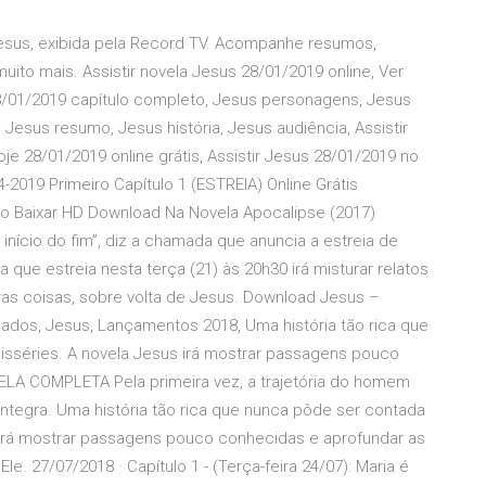
 Jesus, exibida pela Record TV. Acompanhe resumos,
muito mais. Assistir novela Jesus 28/01/2019 online, Ver
28/01/2019 capítulo completo, Jesus personagens, Jesus
 Jesus resumo, Jesus história, Jesus audiência, Assistir
oje 28/01/2019 online grátis, Assistir Jesus 28/01/2019 no
04-2019 Primeiro Capítulo 1 (ESTREIA) Online Grátis
vo Baixar HD Download Na Novela Apocalipse (2017)
início do fim”, diz a chamada que anuncia a estreia de
 que estreia nesta terça (21) às 20h30 irá misturar relatos
tras coisas, sobre volta de Jesus. Download Jesus –
dos, Jesus, Lançamentos 2018, Uma história tão rica que
nisséries. A novela Jesus irá mostrar passagens pouco
ELA COMPLETA Pela primeira vez, a trajetória do homem
tegra. Uma história tão rica que nunca pôde ser contada
s irá mostrar passagens pouco conhecidas e aprofundar as
. 27/07/2018 · Capítulo 1 - (Terça-feira 24/07): Maria é