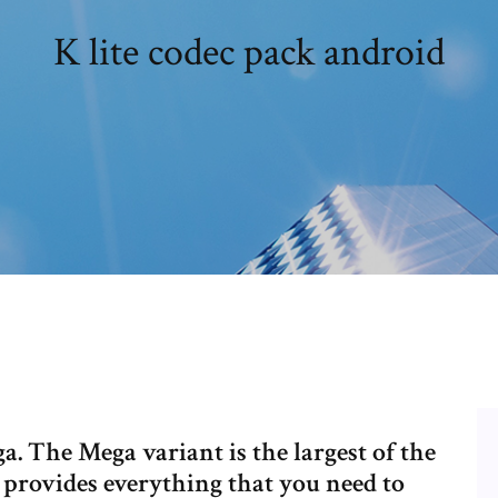
K lite codec pack android
 The Mega variant is the largest of the
t provides everything that you need to