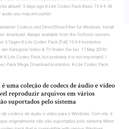
ks aktuell. 3 days ago K-Lite Codec Pack Basic 15.4.4: All
or audio you may encounter.
iedener Codecs und DirectShow-Filter für Windows. Install
ee download. Always available from the Softonic servers.
or 3 Tagen K-Lite Codec Pack (Full) 15.4.4 kostenlos
der Kategorie Video & TV finden Sie bei 17 May 2018 I
 K-Lite Codec Pack, but probably it is not important). I
odec Pack Mega, Download kostenlos. K-Lite Codec Pack
é uma coleção de codecs de áudio e vídeo
vel reproduzir arquivos em vários
ão suportados pelo sistema
o de codecs de áudio e vídeo para o Windows. Com ele, é
s que originalmente não são suportados pelo sistema When
a codec pack that is compatible with various Windows