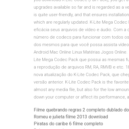
upgrades available so far and is regarded as a ve
is quite user-friendly, and that ensures installat
which are regularly updated. K-Lite Mega Code
eficácia seus arquivos de vídeo e áudio. Com a 
número de codecs para funcionar com todos os 
dos mesmos para que você possa assista víde
Android Mac Online Linux Matérias Jogos Online.
Lite Mega Codec Pack que possui as mesmas fun
a reprodução de arquivos RM, RA, RMVB e etc. 1
nova atualização do K-Lite Codec Pack, que ch
versão anterior. K-Lite Codec Pack is the favorit
almost any media file, but also for the low amo
down your computer or affect its performance, as 
Filme quebrando regras 2 completo dublado d
Romeu e julieta filme 2013 download
Piratas do caribe 6 filme completo