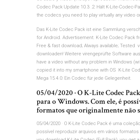
Codec Pack Update 10.3 .2: Hält K-Lite-Codec-Pac
the codecs you need to play virtually any video 
Das K-Lite Codec Pack ist eine Sammlung versch
for Android. Advertisement. K-Lite Codec Pack fr
Free & fast download; Always available; Tested v
downloaden! Weitere virengeprüfte Software aus 
have a video without any problem in Windows (with
copied it into my smartphone with OS K-Lite C
Mega 15.4.0: Ein Codec für jede Gelegenheit.
05/04/2020 · O K-Lite Codec Pack 
para o Windows. Com ele, é possí
formatos que originalmente não s
05/04/2020 · O K-Lite Codec Pack é uma coleçã
possível reproduzir arquivos em vários formato
you download K-Lite Codec (Full Pack), you get 