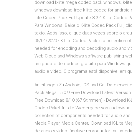
download k-lite mega codec pack windows, k-li
windows download free k lite codec for android m
Lite Codec Pack Full Update 8.3.4 K-lite Codec 
Para Windows. Baixe o K-lite Codec Pack Full, 
texto. Após isso, clique duas vezes sobre o arqu
05/04/2020 · K-Lite Codec Pack is a collection o
needed for encoding and decoding audio and vide
Web Cloud and Windows software publishing webs
um pacote de codecs gratuito para Windows que
áudio e vídeo. O programa está disponível em qu
Anleitungen Zu Android, iOS und Co. Dateierweit
Pack Mega 15.0.9 Free Download Latest Version a
Free Download 8/10 (67 Stimmen) - Download K-L
Codec-Paket für die Wiedergabe von audiovisuell
collection of components needed for audio and 
Media Player, Media Center, Download K-Lite 
de audio y vídeo. (incluye reproductor multimed