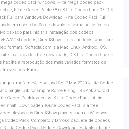
te mega codec pack windows, k-lite mega codec pack
obile, K-Lite Codec Pack 9.8.0, K-Lite Codec Pack 9.9.0, K-
Pack Full para Windows Download K-lite Codec Pack Full
clicando em nosso botão de download acima ou no fim do
ivo baixado para iniciar a instalação dos codecs.
f VFW/ACM codecs, DirectShow filters and tools, which are
o formats. Softexia.com is a Mac, Linux, Android, iOS,
ite that provides free downloads, O K-Lite Codec Pack é
 habilita a reprodução dos mais variados formatos de
atro versões: Basic
erungen .mp3, .mp4, .doc, und Co. 7 Mar 2020 K Lite Codec
nd Single Link for Empire:Rome Rising 1.43 Apk android
ite Codec Pack kostenlos. K-Lite Codec Pack ist ein
en Inhalt. Downloaden K-Lite Codec Pack is a free
video playback in DirectShow players such as Windows
Mega Codec Pack. Completo y famoso paquete de codecs
ia) K-Lite Codec Pack Update, Download kostenlos. K-Lite