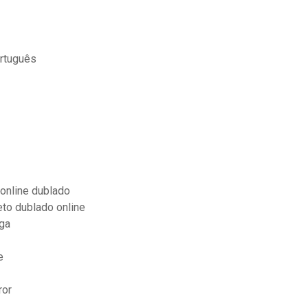
ortuguês
 online dublado
to dublado online
ga
e
ror