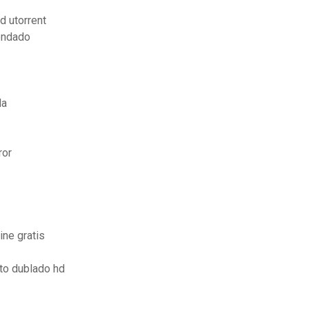
d utorrent
endado
da
ror
ine gratis
to dublado hd