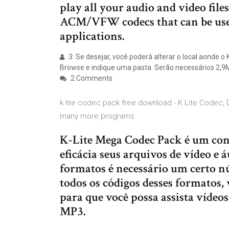
play all your audio and video file
ACM/VFW codecs that can be use
applications.
3: Se desejar, você poderá alterar o local aonde o 
Browse e indique uma pasta. Serão necessários 2,
2 Comments
k lite codec pack free download - K Lite Codec,
many more programs
K-Lite Mega Codec Pack é um con
eficácia seus arquivos de vídeo e 
formatos é necessário um certo 
todos os códigos desses formatos,
para que você possa assista víde
MP3.