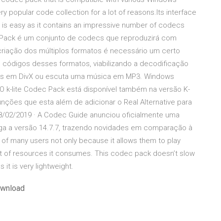
ry popular code collection for a lot of reasons.Its interface
ion is easy as it contains an impressive number of codecs
c Pack é um conjunto de codecs que reproduzirá com
criação dos múltiplos formatos é necessário um certo
códigos desses formatos, viabilizando a decodificação
os em DivX ou escuta uma música em MP3. Windows
 O k-lite Codec Pack está disponível também na versão K-
ções que esta além de adicionar o Real Alternative para
8/02/2019 · A Codec Guide anunciou oficialmente uma
ega a versão 14.7.7, trazendo novidades em comparação à
e of many users not only because it allows them to play
unt of resources it consumes. This codec pack doesn’t slow
it is very lightweight.
ownload