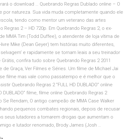
erará o download … Quebrando Regras Dublado online – O
lde por natureza. Sua vida muda completamente quando ele
 escola, tendo como mentor um veterano das artes
do Regras 2 – HD 720p. Em Quebrando Regras 2, o ex-
 de MMA Tim (Todd Duffee), o atendente de loja vítima de
a-livre Mike (Dean Geyer) tem histórias muito diferentes,
selvagem’ e rapidamente se tornam leais a seu treinador
 Grátis, confira tudo sobre Quebrando Regras 2 2011
ne de Graça, Ver Filmes e Séries. Um filme de Michael Jai
sse filme mas vale como passatempo e é melhor que o
ssistir Quebrando Regras 2 ”FULL HD DUBLADO” online
D DUBLADO” filme, filme online Quebrando Regras 2
Não Se Rendam, O antigo campeão de MMA Case Walker
anhando pequenos combates regionais, depois de recusar
m os seus lutadores a tomarem drogas que aumentam o
migo e lutador renomado, Brody James (Josh …
da