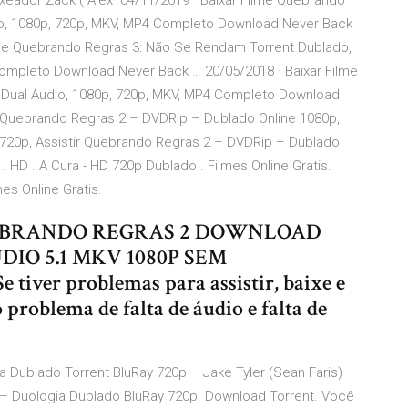
xeador Zack ( Alex 04/11/2019 · Baixar Filme Quebrando
io, 1080p, 720p, MKV, MP4 Completo Download Never Back
lme Quebrando Regras 3: Não Se Rendam Torrent Dublado,
ompleto Download Never Back … 20/05/2018 · Baixar Filme
Dual Áudio, 1080p, 720p, MKV, MP4 Completo Download
 Quebrando Regras 2 – DVDRip – Dublado Online 1080p,
720p, Assistir Quebrando Regras 2 – DVDRip – Dublado
 HD . A Cura - HD 720p Dublado . Filmes Online Gratis.
es Online Gratis.
 QUEBRANDO REGRAS 2 DOWNLOAD
O 5.1 MKV 1080P SEM
r problemas para assistir, baixe e
 problema de falta de áudio e falta de
Dublado Torrent BluRay 720p – Jake Tyler (Sean Faris)
 – Duologia Dublado BluRay 720p. Download Torrent. Você