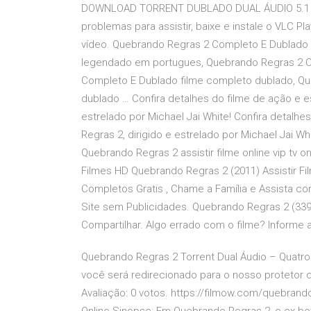
DOWNLOAD TORRENT DUBLADO DUAL ÁUDIO 5.1 
problemas para assistir, baixe e instale o VLC Pla
vídeo. Quebrando Regras 2 Completo E Dublado 
legendado em portugues, Quebrando Regras 2 
Completo E Dublado filme completo dublado, Q
dublado … Confira detalhes do filme de ação e e
estrelado por Michael Jai White! Confira detalh
Regras 2, dirigido e estrelado por Michael Jai
Quebrando Regras 2 assistir filme online vip tv on
Filmes HD Quebrando Regras 2 (2011) Assistir Fil
Completos Gratis , Chame a Família e Assista co
Site sem Publicidades. Quebrando Regras 2 (339) As
Compartilhar. Algo errado com o filme? Informe a
Quebrando Regras 2 Torrent Dual Áudio – Quatr
você será redirecionado para o nosso protetor qu
Avaliação: 0 votos. https://filmow.com/quebrand