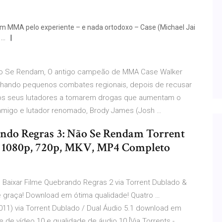
em MMA pelo experiente – e nada ortodoxo – Case (Michael Jai
 …
Não Se Rendam, O antigo campeão de MMA Case Walker
anhando pequenos combates regionais, depois de recusar
m os seus lutadores a tomarem drogas que aumentam o
migo e lutador renomado, Brody James (Josh …
ando Regras 3: Não Se Rendam Torrent
, 1080p, 720p, MKV, MP4 Completo
Baixar Filme Quebrando Regras 2 via Torrent Dublado &
e graça! Download em ótima qualidade! Quatro …
011) via Torrent Dublado / Dual Áudio 5.1 download em
e vídeo 10 e qualidade de áudio 10 [Via Torrents - …