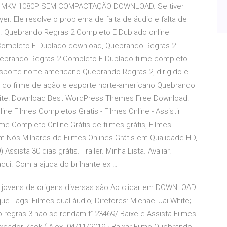
MKV 1080P SEM COMPACTAÇÃO DOWNLOAD. Se tiver
yer. Ele resolve o problema de falta de áudio e falta de
. Quebrando Regras 2 Completo E Dublado online
Completo E Dublado download, Quebrando Regras 2
uebrando Regras 2 Completo E Dublado filme completo
sporte norte-americano Quebrando Regras 2, dirigido e
es do filme de ação e esporte norte-americano Quebrando
 White! Download Best WordPress Themes Free Download.
line Filmes Completos Gratis - Filmes Online - Assistir
me Completo Online Grátis de filmes grátis, Filmes
m Nós Milhares de Filmes Onlines Grátis em Qualidade HD,
sista 30 dias grátis. Trailer. Minha Lista. Avaliar.
qui. Com a ajuda do brilhante ex …
o jovens de origens diversas são Ao clicar em DOWNLOAD
e Tags: Filmes dual áudio; Diretores: Michael Jai White;
o-regras-3-nao-se-rendam-t123469/ Baixe e Assista Filmes