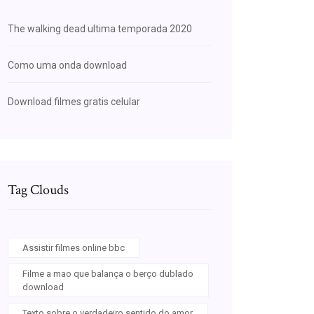
The walking dead ultima temporada 2020
Como uma onda download
Download filmes gratis celular
Tag Clouds
Assistir filmes online bbc
Filme a mao que balança o berço dublado
download
Texto sobre o verdadeiro sentido do amor