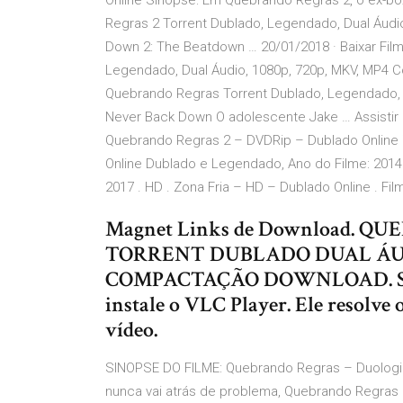
Online Sinopse: Em Quebrando Regras 2, o ex-bo
Regras 2 Torrent Dublado, Legendado, Dual Áud
Down 2: The Beatdown … 20/01/2018 · Baixar Fi
Legendado, Dual Áudio, 1080p, 720p, MKV, MP4 C
Quebrando Regras Torrent Dublado, Legendado, 
Never Back Down O adolescente Jake … Assistir
Quebrando Regras 2 – DVDRip – Dublado Online 
Online Dublado e Legendado, Ano do Filme: 2014 .
2017 . HD . Zona Fria – HD – Dublado Online . Film
Magnet Links de Download.
TORRENT DUBLADO DUAL ÁUDI
COMPACTAÇÃO DOWNLOAD. Se tive
instale o VLC Player. Ele resolve o
vídeo.
SINOPSE DO FILME: Quebrando Regras – Duologia 
nunca vai atrás de problema, Quebrando Regras