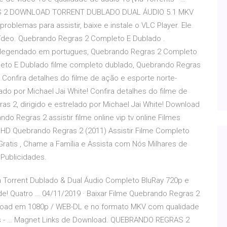
AS 2 DOWNLOAD TORRENT DUBLADO DUAL ÁUDIO 5.1 MKV
emas para assistir, baixe e instale o VLC Player. Ele
 vídeo. Quebrando Regras 2 Completo E Dublado .
 legendado em portugues, Quebrando Regras 2 Completo
eto E Dublado filme completo dublado, Quebrando Regras
Confira detalhes do filme de ação e esporte norte-
do por Michael Jai White! Confira detalhes do filme de
 2, dirigido e estrelado por Michael Jai White! Download
Regras 2 assistir filme online vip tv online Filmes
es HD Quebrando Regras 2 (2011) Assistir Filme Completo
 Gratis , Chame a Família e Assista com Nós Milhares de
 Publicidades.
a Torrent Dublado & Dual Áudio Completo BluRay 720p e
e! Quatro … 04/11/2019 · Baixar Filme Quebrando Regras 2
wnload em 1080p / WEB-DL e no formato MKV com qualidade
nts - … Magnet Links de Download. QUEBRANDO REGRAS 2