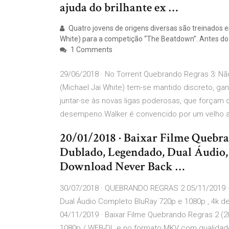
ajuda do brilhante ex …
Quatro jovens de origens diversas são treinados 
White) para a competição “The Beatdown”. Antes do
1 Comments
29/06/2018 · No Torrent Quebrando Regras 3: 
(Michael Jai White) tem-se mantido discreto, g
juntar-se às novas ligas poderosas, que força
desempeno.Walker é convencido por um velho a
20/01/2018 · Baixar Filme Quebr
Dublado, Legendado, Dual Áudio
Download Never Back …
30/07/2018 · QUEBRANDO REGRAS 2 05/11/2019 · 
Dual Áudio Completo BluRay 720p e 1080p , 4k d
04/11/2019 · Baixar Filme Quebrando Regras 2 (2
1080p / WEB-DL e no formato MKV com qualidade d