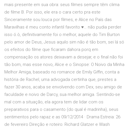
mais presente em sua obra: seus filmes sempre têm clima
de filme B. Por isso, ele era o cara certo pra este
Sinceramente sou louca por filmes, e Alice no País das
Maravilhas é meu conto infantil favorito ♥… não pudia perder
isso ó.ò, definitivamente foi o melhor, aquele do Tim Burton
pelo amor de Deus, Jesus aquilo sim não é tão bom, sei lá só
os efeitos do filme que ficaram dahora porq em
compensação os atores deixavam a desejar, e o final não foi
tão bom, mas esse novo, Alice e o Sinopse: O Noivo da Minha
Melhor Amiga, baseado no romance de Emily Giffin, conta a
história de Rachel, uma advogada certinha que, prestes a
fazer 30 anos, acaba se envolvendo com Dex, seu amigo de
faculdade e noivo de Darcy, sua melhor amiga. Sentindo-se
mal com a situação, ela agora tem de lidar com os
preparativos para o casamento (do qual é madrinha), seus
sentimentos pelo rapaz e as 09/12/2014 · Drama Estreia: 26
de fevereiro Direção e roteiro: Richard Glatzer e Wash