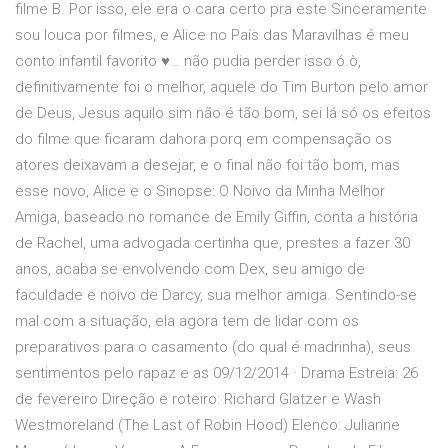
filme B. Por isso, ele era o cara certo pra este Sinceramente
sou louca por filmes, e Alice no País das Maravilhas é meu
conto infantil favorito ♥… não pudia perder isso ó.ò,
definitivamente foi o melhor, aquele do Tim Burton pelo amor
de Deus, Jesus aquilo sim não é tão bom, sei lá só os efeitos
do filme que ficaram dahora porq em compensação os
atores deixavam a desejar, e o final não foi tão bom, mas
esse novo, Alice e o Sinopse: O Noivo da Minha Melhor
Amiga, baseado no romance de Emily Giffin, conta a história
de Rachel, uma advogada certinha que, prestes a fazer 30
anos, acaba se envolvendo com Dex, seu amigo de
faculdade e noivo de Darcy, sua melhor amiga. Sentindo-se
mal com a situação, ela agora tem de lidar com os
preparativos para o casamento (do qual é madrinha), seus
sentimentos pelo rapaz e as 09/12/2014 · Drama Estreia: 26
de fevereiro Direção e roteiro: Richard Glatzer e Wash
Westmoreland (The Last of Robin Hood) Elenco: Julianne