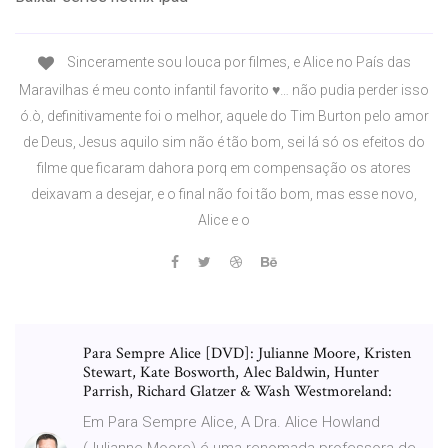
Sinceramente sou louca por filmes, e Alice no País das
Maravilhas é meu conto infantil favorito ♥… não pudia perder isso
ó.ò, definitivamente foi o melhor, aquele do Tim Burton pelo amor
de Deus, Jesus aquilo sim não é tão bom, sei lá só os efeitos do
filme que ficaram dahora porq em compensação os atores
deixavam a desejar, e o final não foi tão bom, mas esse novo,
Alice e o
Para Sempre Alice [DVD]: Julianne Moore, Kristen
Stewart, Kate Bosworth, Alec Baldwin, Hunter
Parrish, Richard Glatzer & Wash Westmoreland:
Em Para Sempre Alice, A Dra. Alice Howland
(Julianne Moore) é uma renomada professora de