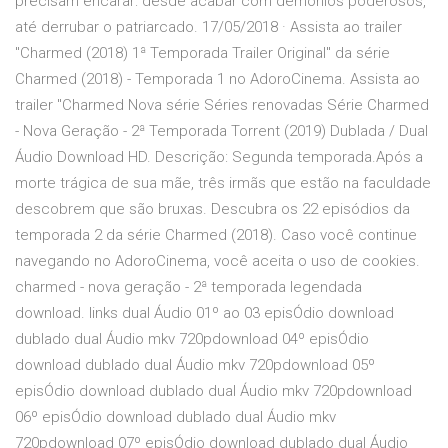
precisam encarar: desde acabar com demônios poderosos,
até derrubar o patriarcado. 17/05/2018 · Assista ao trailer
"Charmed (2018) 1ª Temporada Trailer Original" da série
Charmed (2018) - Temporada 1 no AdoroCinema. Assista ao
trailer "Charmed Nova série Séries renovadas Série Charmed
- Nova Geração - 2ª Temporada Torrent (2019) Dublada / Dual
Áudio Download HD. Descrição: Segunda temporada.Após a
morte trágica de sua mãe, três irmãs que estão na faculdade
descobrem que são bruxas. Descubra os 22 episódios da
temporada 2 da série Charmed (2018). Caso você continue
navegando no AdoroCinema, você aceita o uso de cookies.
charmed - nova geração - 2ª temporada legendada
download. links dual Áudio 01º ao 03 episÓdio download
dublado dual Áudio mkv 720pdownload 04º episÓdio
download dublado dual Áudio mkv 720pdownload 05º
episÓdio download dublado dual Áudio mkv 720pdownload
06º episÓdio download dublado dual Áudio mkv
720pdownload 07º episÓdio download dublado dual Áudio