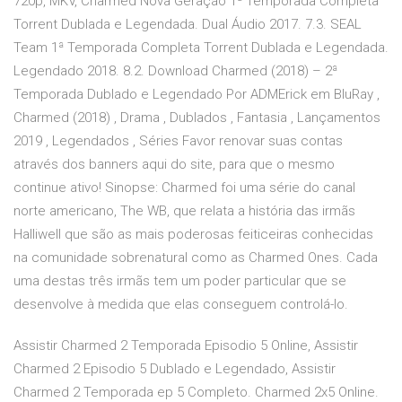
720p, MKV, Charmed Nova Geração 1ª Temporada Completa
Torrent Dublada e Legendada. Dual Áudio 2017. 7.3. SEAL
Team 1ª Temporada Completa Torrent Dublada e Legendada.
Legendado 2018. 8.2. Download Charmed (2018) – 2ª
Temporada Dublado e Legendado Por ADMErick em BluRay ,
Charmed (2018) , Drama , Dublados , Fantasia , Lançamentos
2019 , Legendados , Séries Favor renovar suas contas
através dos banners aqui do site, para que o mesmo
continue ativo! Sinopse: Charmed foi uma série do canal
norte americano, The WB, que relata a história das irmãs
Halliwell que são as mais poderosas feiticeiras conhecidas
na comunidade sobrenatural como as Charmed Ones. Cada
uma destas três irmãs tem um poder particular que se
desenvolve à medida que elas conseguem controlá-lo.
Assistir Charmed 2 Temporada Episodio 5 Online, Assistir
Charmed 2 Episodio 5 Dublado e Legendado, Assistir
Charmed 2 Temporada ep 5 Completo. Charmed 2x5 Online.